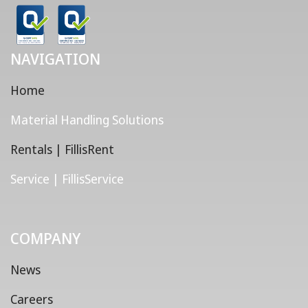
NAVIGATION
Home
Material Handling Solutions
Rentals | FillisRent
Service | FillisService
COMPANY
News
Careers