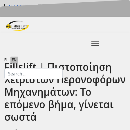
+302105555884
info@fillislift.gr
Mon-Fri: 08.00-17.30
Select your language
EL
EN
Fillslift | Πιστοποίηση
Search
Χειριστών Περονοφόρων
Μηχανημάτων: Το
επόμενο βήμα, γίνεται
σωστά