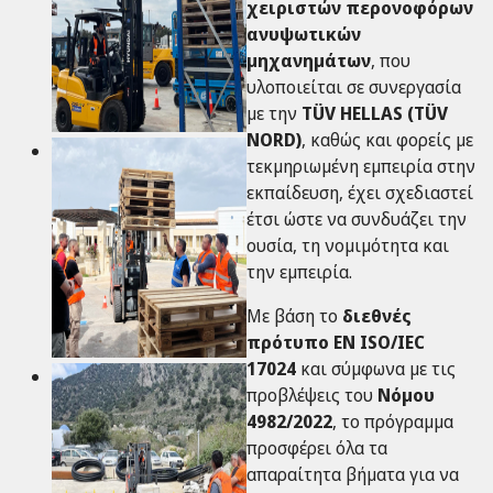
χειριστών περονοφόρων
ανυψωτικών
μηχανημάτων
, που
υλοποιείται σε συνεργασία
με την
TÜV HELLAS (TÜV
NORD)
, καθώς και φορείς με
τεκμηριωμένη εμπειρία στην
εκπαίδευση, έχει σχεδιαστεί
έτσι ώστε να συνδυάζει την
ουσία, τη νομιμότητα και
την εμπειρία.
Με βάση το
διεθνές
πρότυπο EN ISO/IEC
17024
και σύμφωνα με τις
προβλέψεις του
Νόμου
4982/2022
, το πρόγραμμα
προσφέρει όλα τα
απαραίτητα βήματα για να