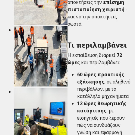
αποκτήσεις την
επίσημη
πιστοποίηση χειριστή
-
και να την αποκτήσεις
σωστά.
Τι περιλαμβάνει
Η εκπαίδευση διαρκεί
72
ώρες
και περιλαμβάνει:
60 ώρες πρακτικής
εξάσκησης
, σε αληθινό
περιβάλλον, με τα
κατάλληλα μηχανήματα
12 ώρες θεωρητικής
κατάρτισης
, με
εισηγητές που ξέρουν
πώς να συνδυάζουν
γνώση και εφαρμογή